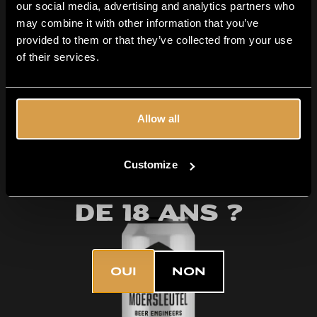
our social media, advertising and analytics partners who
may combine it with other information that you’ve
provided to them or that they’ve collected from your use
Beam Blast
of their services.
NEIPA
6%
0
440ml
00
6
Allow all
Customize
Avez-vous plus
de 18 ans ?
OUI
NON