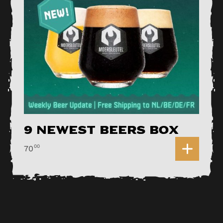
9 Newest Beers Box
0
00
70