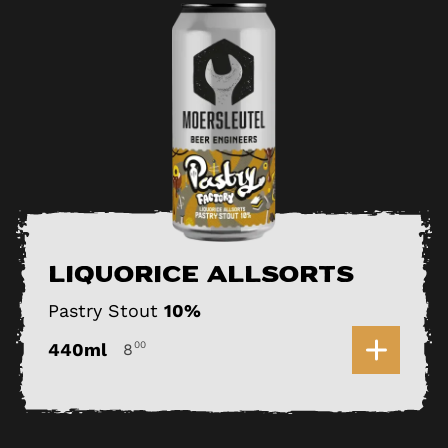
Liquorice Allsorts
Pastry Stout
10%
0
440ml
00
8