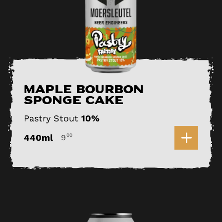
Maple Bourbon
Sponge Cake
Pastry Stout
10%
0
440ml
00
9