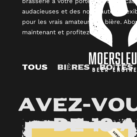
brasserie à votre porte. Pas de tracas
audacieuses et des nouveautés. Flexib
pour les vrais amateurs de bière. Ab
maintenant et profitez-en !
TOUS
BIÈRES
BOÎTES
Avez-vou
de 18 