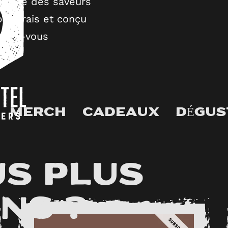
, juste des saveurs
le, frais et conçu
onnez-vous
MERCH
CADEAUX
DÉGUS
s plus
ans ?