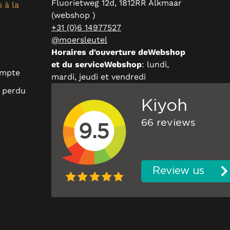
Fluorietweg 12d, 1812RR Alkmaar
 à la
(webshop )
+31 (0)6 14977527
@moersleutel
Horaires d'ouverture deWebshop
et du serviceWebshop
: lundi,
ompte
mardi, jeudi et vendredi
 perdu