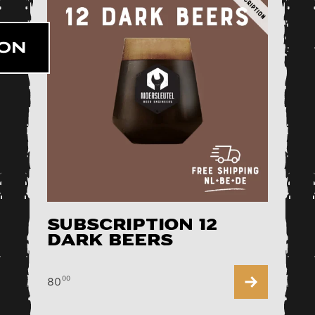
ON
Subscription 12
Dark Beers
00
80