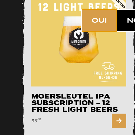
OUI
N
Moersleutel IPA
Subscription – 12
Fresh Light Beers
00
65