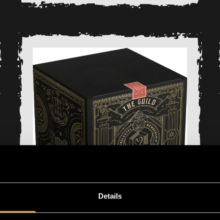
Details
The Guild DARK- pay