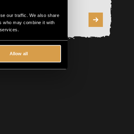
month
se our traffic. We also share
00
48
ers who may combine it with
 services.
Allow all