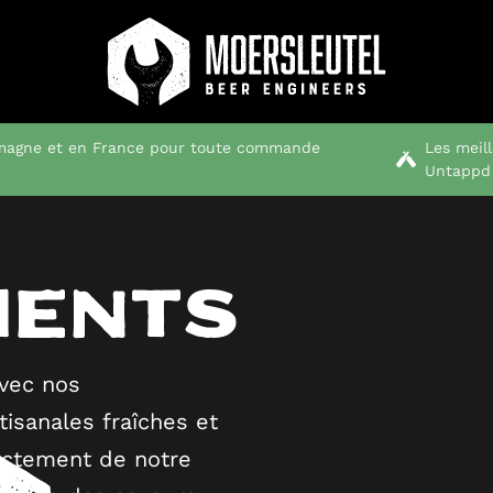
emagne et en France pour toute commande
Les meil
Untappd
ments
vec nos
tisanales fraîches et
rectement de notre