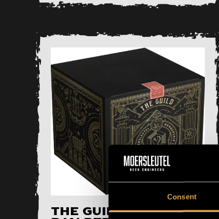
Consent
The Guild DARK –