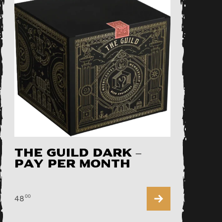
The Guild DARK –
pay per month
00
48