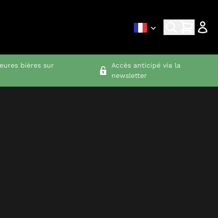
leures bières sur
Accès anticipé via la
newsletter