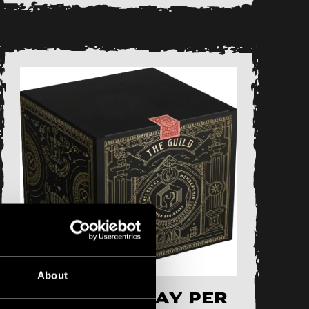
About
The Guild – pay per