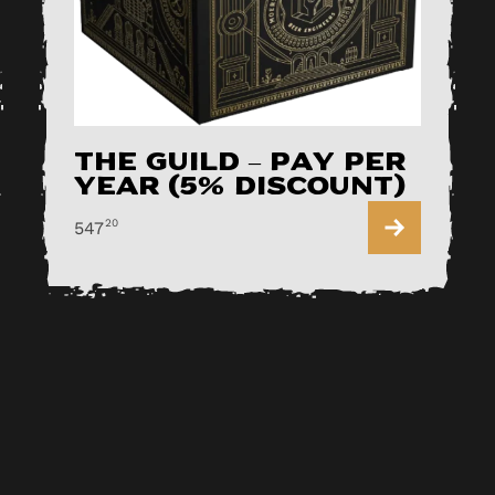
The Guild – pay per
year (5% discount)
20
547