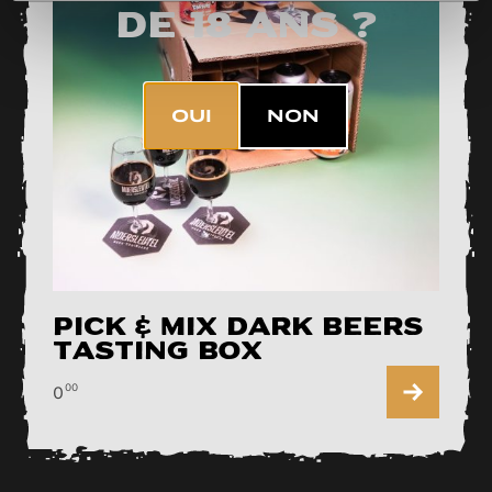
de 18 ans ?
OUI
NON
Pick & Mix Dark Beers
Tasting Box
00
0