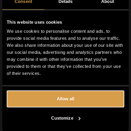
Consent
Details
About
This website uses cookies
We use cookies to personalise content and ads, to
provide social media features and to analyse our traffic.
We also share information about your use of our site with
Pick & Mix IPA Tasting
Box
our social media, advertising and analytics partners who
may combine it with other information that you’ve
00
0
provided to them or that they’ve collected from your use
of their services.
Allow all
Customize
Avez-vous plus