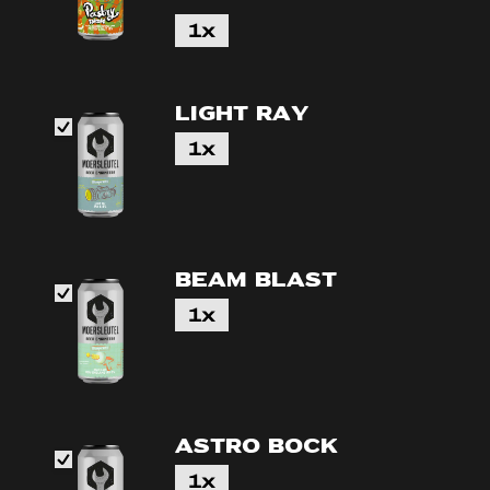
1x
Light Ray
1x
Beam Blast
1x
Astro Bock
1x