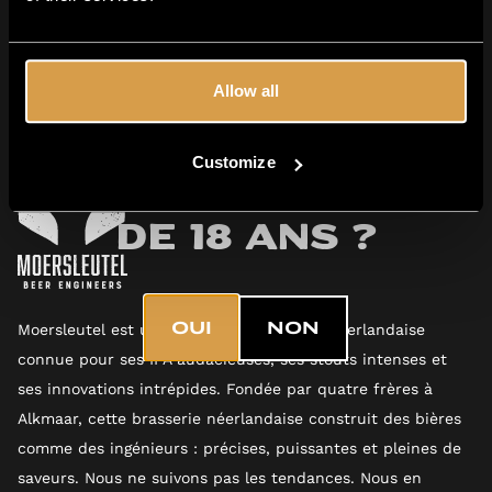
Affichage de
1
à
2
de
2
résultats
Allow all
Customize
Avez-vous plus
de 18 ans ?
OUI
NON
Moersleutel est une brasserie artisanale néerlandaise
connue pour ses IPA audacieuses, ses stouts intenses et
ses innovations intrépides. Fondée par quatre frères à
Alkmaar, cette brasserie néerlandaise construit des bières
comme des ingénieurs : précises, puissantes et pleines de
saveurs. Nous ne suivons pas les tendances. Nous en