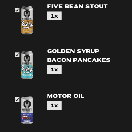
Five Bean stout
1x
Golden syrup
bacon pancakes
1x
Motor Oil
1x