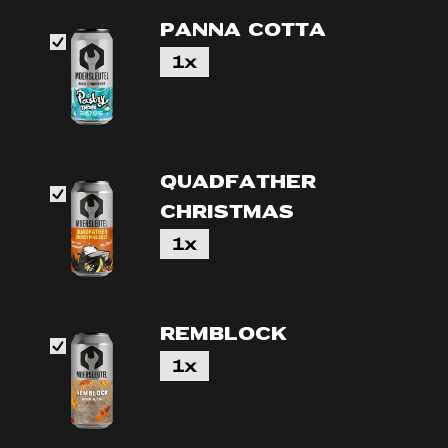
Panna Cotta
1x
Quadfather
christmas
1x
Remblock
1x