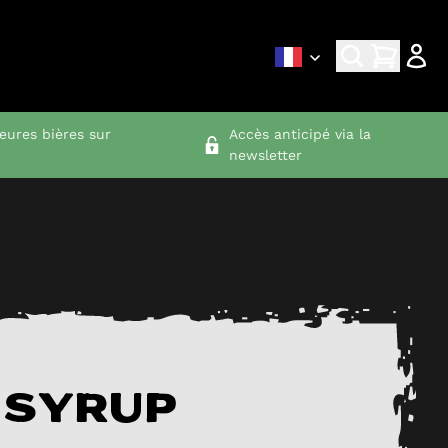
leures bières sur
Accès anticipé via la
newsletter
 syrup