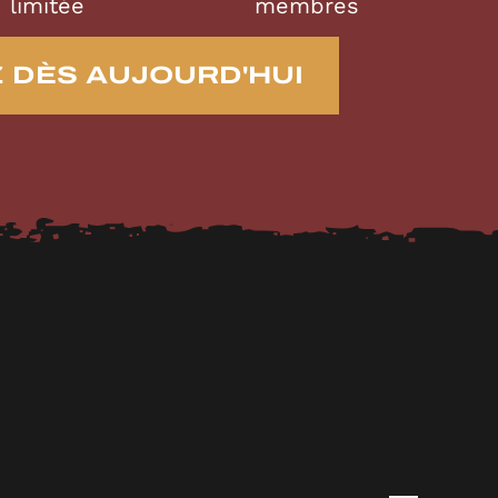
limitée
membres
DÈS AUJOURD'HUI