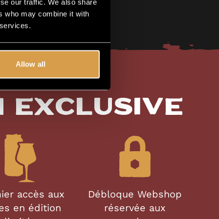
se our traffic. We also share
ers who may combine it with
 services.
Allow all
n exclusive
ier accès aux
Débloque Webshop
es en édition
réservée aux