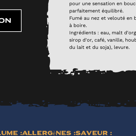
pour une sensation en bouch
parfaitement équilibré.
Fumé au nez et velouté en 
ON
à boire.
Ingrédients : eau, malt d'org
sirop d'or, café, vanille, h
du lait et du soja), levure.
ume :
Allergènes :
Saveur :