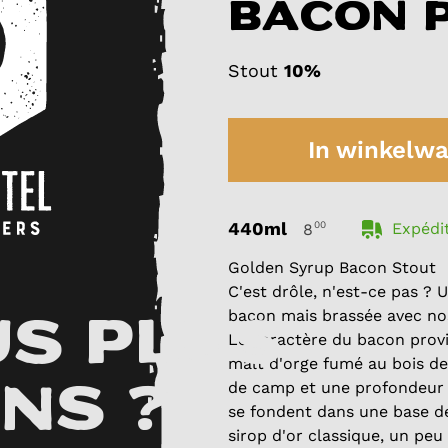
bacon 
Stout
10%
In winkelw
440ml
00
Expédit
8
Golden Syrup Bacon Stout
C'est drôle, n'est-ce pas ? 
bacon mais brassée avec no
s plus
Le caractère du bacon prov
malt d'orge fumé au bois d
de camp et une profondeur 
ans ?
se fondent dans une base de
sirop d'or classique, un peu