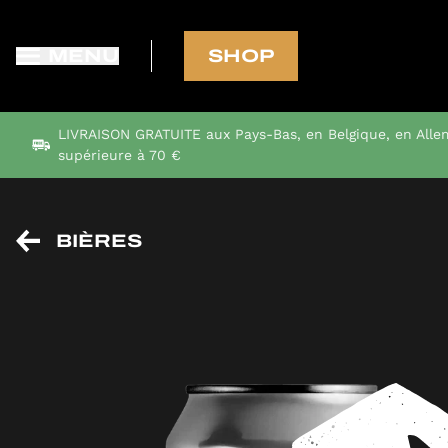
MENU
SHOP
LIVRAISON GRATUITE aux Pays-Bas, en Belgique, en All
supérieure à 70 €
BIÈRES