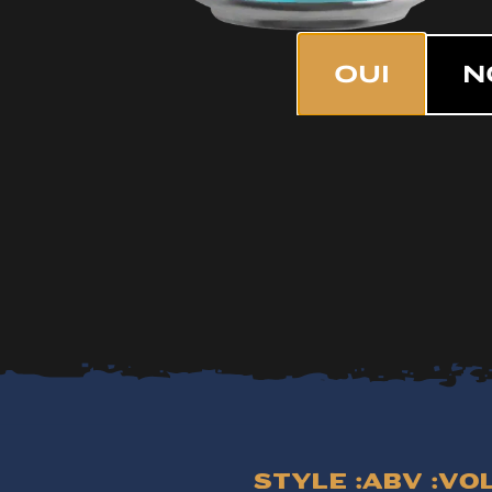
OUI
N
Style :
ABV :
Vol