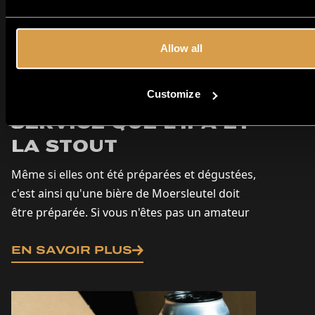
Allow all
La bière
Moersleutel - même
Customize
produit et même
service que l'IPA et
la Stout
Même si elles ont été préparées et dégustées,
c'est ainsi qu'une bière de Moersleutel doit
être préparée. Si vous n'êtes pas un amateur
de bières artisanales de longue date ou si
vous commencez à vous intéresser aux bières
EN SAVOIR PLUS
artisanales, consultez notre liste des IPA les
plus connus...