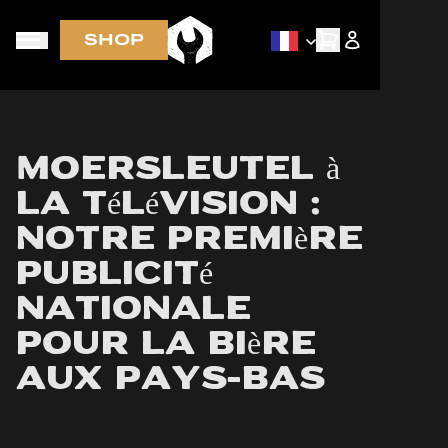
SHOP
LIVRAISON GRATUITE aux Pays-Bas, en Belgique, en
Allemagne et en France pour toute commande
supérieure à 70 €
Moersleutel à
la télévision :
notre première
publicité
nationale
pour la bière
aux Pays-Bas