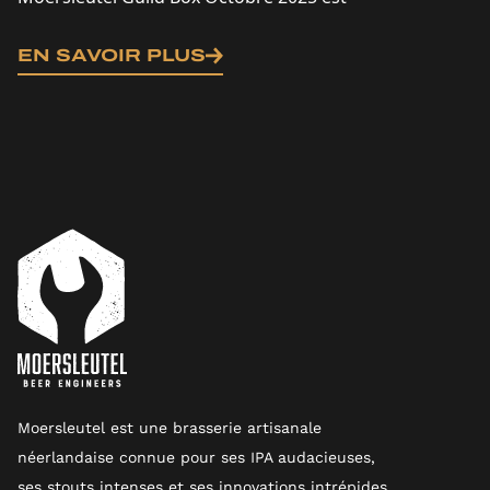
arrivée - et elle est remplie de bières
artisanales exclusives brassées juste pour...
EN SAVOIR PLUS
Moersleutel est une brasserie artisanale
néerlandaise connue pour ses IPA audacieuses,
ses stouts intenses et ses innovations intrépides.