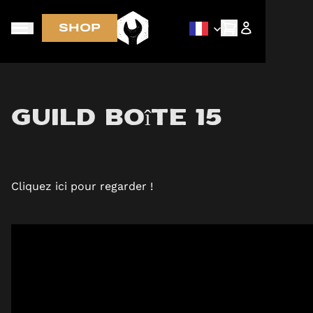
SHOP
LIVRAISON GRATUITE aux Pays-Bas, en Belgique, en
Allemagne et en France pour toute commande
supérieure à 70 €
Guild Boîte 15
Cliquez ici pour regarder !