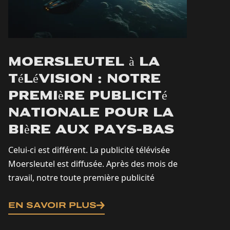
Moersleutel à la
télévision : notre
première publicité
nationale pour la
bière aux Pays-Bas
Celui-ci est différent. La publicité télévisée
Moersleutel est diffusée. Après des mois de
travail, notre toute première publicité
télévisée nationale est diffusée. À partir
d'aujourd'hui, vous verrez Moersleutel sur...
EN SAVOIR PLUS