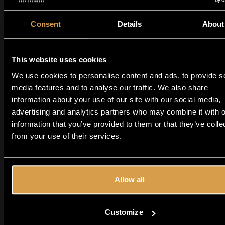
Avez-vous plus d
Même si elles ont été préparées et dégustées,
c'est ainsi qu'une bière de Moersleutel doit
18 ans ?
Consent
Details
About
être préparée. Si vous n'êtes pas un amateur
de bières artisanales de longue date ou si
This website uses cookies
vous commencez à vous intéresser aux bières
EN SAVOIR PLUS
OUI
NON
We use cookies to personalise content and ads, to provide s
artisanales, consultez notre liste des IPA les
media features and to analyse our traffic. We also share
plus connus...
information about your use of our site with our social media,
advertising and analytics partners who may combine it with o
information that you’ve provided to them or that they’ve colle
from your use of their services.
Allow all
Customize