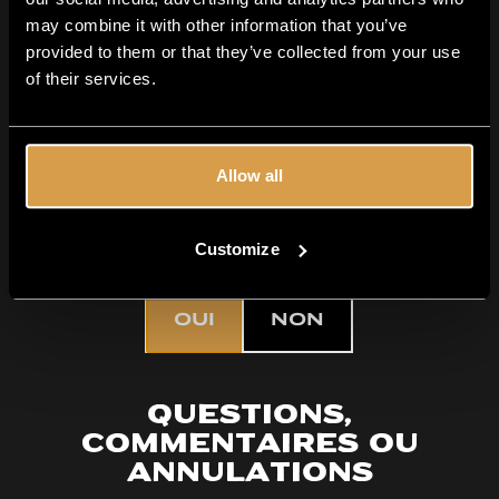
may combine it with other information that you’ve
provided to them or that they’ve collected from your use
of their services.
Détails de la visite
Langue :
La langue parlée standard est le
néerlandais.
Allow all
Avez-vous plus
Guide :
Dirigé par un employé de Moersleutel .
de 18 ans ?
Customize
OUI
NON
Questions,
commentaires ou
annulations