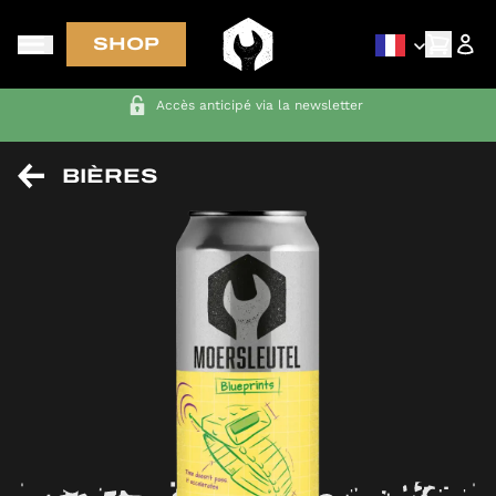
SHOP
LIVRAISON GRATUITE aux Pays-Bas, en Belgique, en Allemagne et
en France pour toute commande supérieure à 70 €
BIÈRES