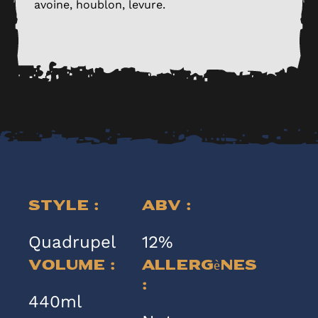
avoine, houblon, levure.
Style :
ABV :
Quadrupel
12%
Volume :
Allergènes
:
440ml