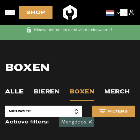
SHOP
GRATIS VERZENDING in NL-BE-DE-FR bij bestellingen van meer
dan € 70
Boxen
ALLE
BIEREN
BOXEN
MERCH
FILTERS
Mengdoos
Actieve filters: