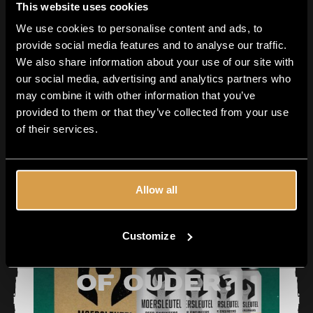
This website uses cookies
Mixed Box 12 Beers
We use cookies to personalise content and ads, to
provide social media features and to analyse our traffic.
0
00
80
We also share information about your use of our site with
our social media, advertising and analytics partners who
may combine it with other information that you’ve
provided to them or that they’ve collected from your use
of their services.
Allow all
Customize
Ben je 18 jaar
of ouder?