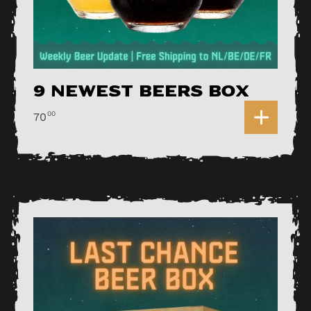
9 Newest Beers Box
0
00
70