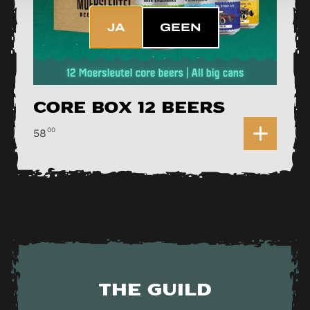
JA
GEEN
Core Box 12 Beers
0
00
58
The Guild