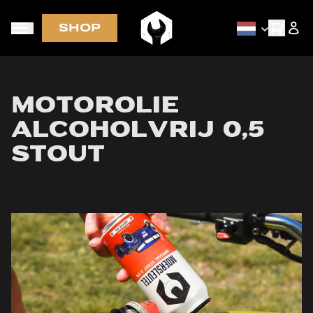
SHOP
sbrief
GRATIS VERZENDING in NL-BE-DE-FR bij be
dan € 70
Motorolie
Alcoholvrij 0,5
Stout