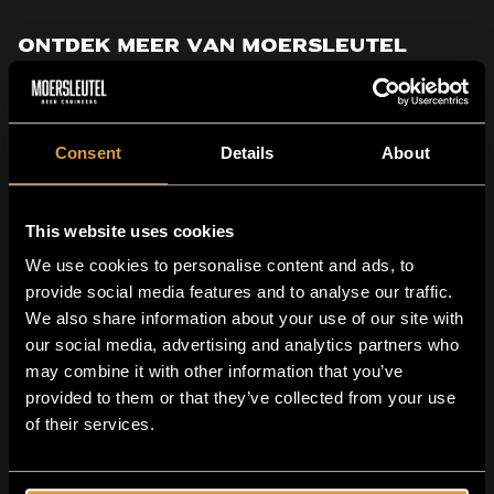
Ontdek meer van Moersleutel
Wil je meer? Ontdek onze
Pastry Factory-serie
voor
Consent
Details
About
een dessert in een glas. Liever hop? De
Blueprints
IPA's
laten je smaakpapillen bruisen.
This website uses cookies
We use cookies to personalise content and ads, to
provide social media features and to analyse our traffic.
Bestel nu
We also share information about your use of our site with
our social media, advertising and analytics partners who
may combine it with other information that you’ve
Klaar om te tanken zonder gedoe? Vul je koelkast
provided to them or that they’ve collected from your use
of their services.
met
Motor Oil Non-Alcoholic 0.5 Stout
:
Motor Oil Non-Alcoholic 0.5 Stout