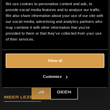
We use cookies to personalise content and ads, to
provide social media features and to analyse our traffic.
We also share information about your use of our site with
our social media, advertising and analytics partners who
may combine it with other information that you’ve
provided to them or that they’ve collected from your use
Moersleutel
of their services.
bierproeverij - samen
proeven & ontdekken
Allow all
met IPA en Stout
Ben je 18 jaar
Samen proeven & ontdekken - dat is waar een
of ouder?
Customize
Moersleutel bierproeverij om draait. Of je nu een
doorgewinterde craftbierfan bent of net begint aan je
ontdekkingsreis, met onze kenmerkende IPA's...
JA
GEEN
MEER LEZEN