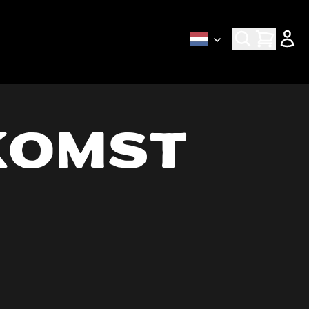
Nieuwe bieren als eerst via de
nieuwsbrief
komst