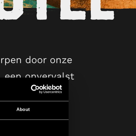
orpen door onze
, een onvervalst
wsels.
About