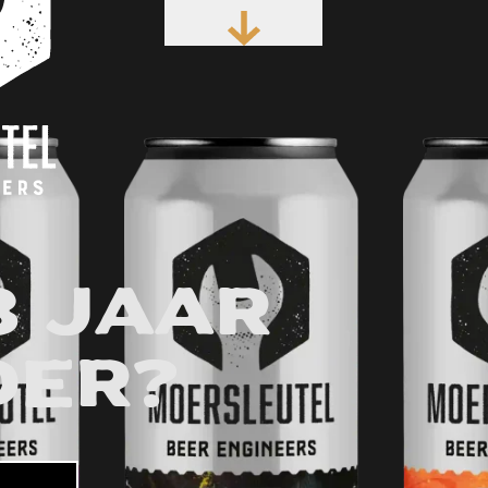
8 jaar
der?