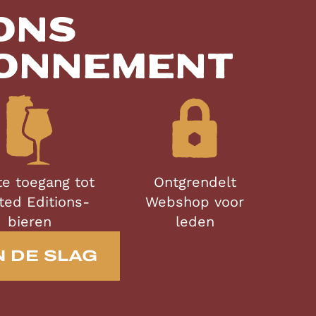
Ons
bonnement
te toegang tot
Ontgrendelt
ted Editions-
Webshop voor
bieren
leden
 DE SLAG