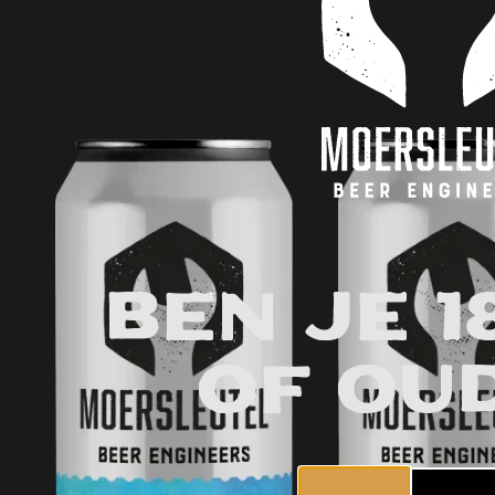
Ben je 1
of ou