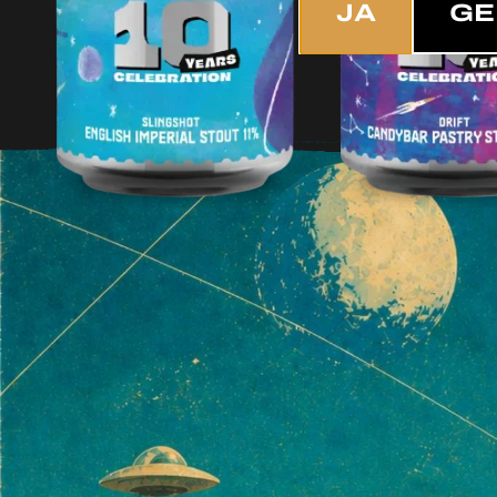
JA
GE