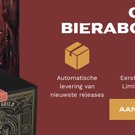
biera
Automatische
Eers
levering van
Limi
nieuwste releases
AAN