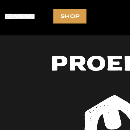
MENU
SHOP
GRATIS VERZENDING in NL-BE-DE-FR bij bestelli
70
Proe