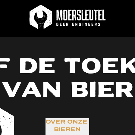
ngen van meer dan €
De beste bieren op
Untappd
f de toe
van bier
OVER ONZE
BIEREN