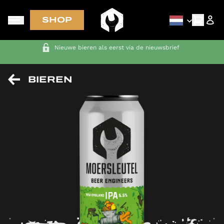
SHOP
GRATIS VERZENDING in NL-BE-DE-FR bij bestellingen van meer
dan € 70
BIEREN