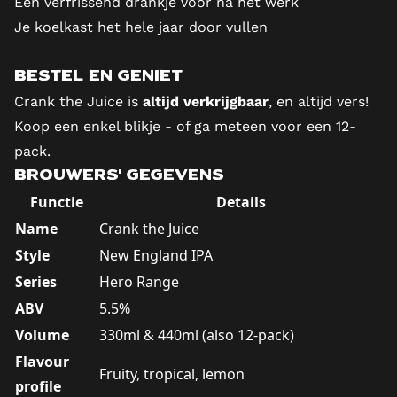
Een verfrissend drankje voor na het werk
Je koelkast het hele jaar door vullen
Bestel en geniet
Crank the Juice is
altijd verkrijgbaar
, en altijd vers!
Koop een enkel blikje - of ga meteen voor een 12-
pack.
Brouwers' gegevens
Functie
Details
Name
Crank the Juice
Style
New England IPA
Series
Hero Range
ABV
5.5%
Volume
330ml & 440ml (also 12-pack)
Flavour
Fruity, tropical, lemon
profile