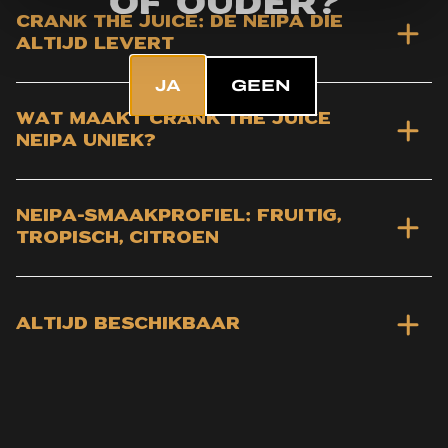
of ouder?
Crank the Juice: de NEIPA die
altijd levert
JA
GEEN
Wat maakt Crank the Juice
NEIPA uniek?
NEIPA-smaakprofiel: fruitig,
tropisch, citroen
Altijd beschikbaar