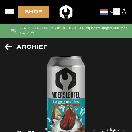
SHOP
GRATIS VERZENDING in NL-BE-DE-FR bij bestellingen van meer
dan € 70
ARCHIEF