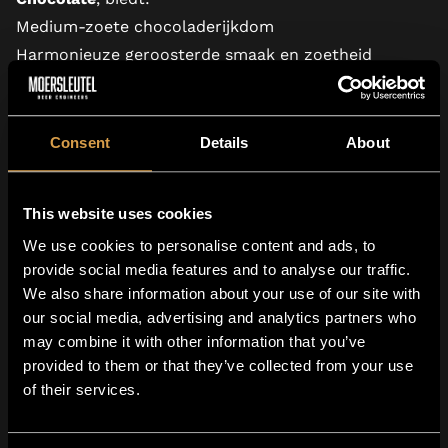
Medium-zoete chocoladerijkdom
Harmonieuze geroosterde smaak en zoetheid
Noten van karamel en cacao
Elegant en evenwichtig, vormt het de chocoladebasis
van het bier.
Consent
Details
About
Koffiebonen – Essentieel &
Expressief
This website uses cookies
Want een leven zonder koffie? Onmogelijk.
We use cookies to personalise content and ads, to
provide social media features and to analyse our traffic.
Koffie voegt toe:
We also share information about your use of our site with
Geroosterde diepte
our social media, advertising and analytics partners who
Subtiele bitterheid
may combine it with other information that you’ve
Aromatische warmte
provided to them or that they’ve collected from your use
Het geeft de zoetheid een basis en voegt realisme
of their services.
toe aan het gebak.