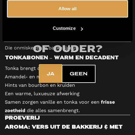
Vanillebonen – Romig en
Allow all
bakkerijachtig
Vanille draagt bij aan:
Customize
Romige zoetheid
Ben je 18 jaar
Zachte, dessertachtige rijkdom
of ouder?
Die onmiskenbare bakkerijgeur
Tonkabonen – Warm en decadent
Tonka brengt complexiteit met:
JA
GEEN
Amandel- en marsepeinaccenten
Hints van bourbon en kruiden
Een warme, luxueuze afwerking
Samen zorgen vanille en tonka voor een
frisse
zoetheid
die alles samenbrengt.
Proeverij
Aroma: Vers uit de bakkerij & met