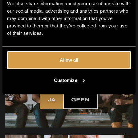
We also share information about your use of our site with
Familie
our social media, advertising and analytics partners who
may combine it with other information that you’ve
provided to them or that they’ve collected from your use
of their services.
Allow all
Ben je 18 jaar
of ouder?
Customize
JA
GEEN