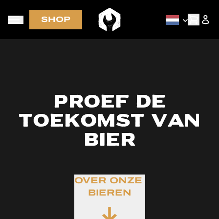
SHOP
GRATIS VERZENDING in NL-BE-DE-FR bij bestellingen van meer
dan € 70
Proef de
toekomst van
bier
OVER ONZE
BIEREN