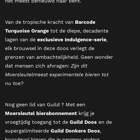
het meest benieuwd naar bent.
Van de tropische kracht van
Barcode
Turquoise Orange
tot de diepe, decadente
lagen van de
exclusieve Indulgence-serie
,
elk brouwsel in deze doos verlegt de
grenzen van ambachtelijkheid. Geen wonder
dat mensen zich afvragen:
Zijn dit
Moersleutelmeest experimentele bieren tot
nu toe?
Nog geen lid van Guild
? Met een
Moersleutel bierabonnement
krijg je
vroegtijdig toegang tot de
Guild Doos
en de
supergelimiteerde
Guild Donkere Doos
,
boordevol bieren die je nergens anders