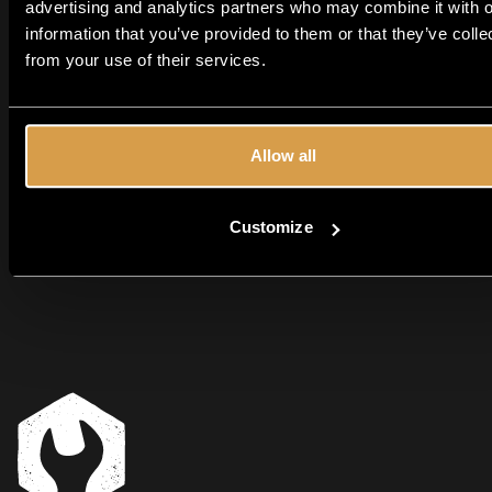
advertising and analytics partners who may combine it with o
ontdekken met IPA
information that you’ve provided to them or that they’ve colle
en Stout
from your use of their services.
Samen proeven & ontdekken - dat is waar
een Moersleutel bierproeverij om draait. Of je
Allow all
nu een doorgewinterde craftbierfan bent of
net begint aan je ontdekkingsreis, met onze
kenmerkende IPA's...
MEER LEZEN
Customize