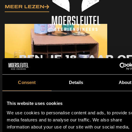
MEER LEZEN
Ben je 18 jaar o
ouder?
Consent
Details
About
JA
GEEN
This website uses cookies
Moersleutel
We use cookies to personalise content and ads, to provide s
bierproeverij -
media features and to analyse our traffic. We also share
information about your use of our site with our social media,
samen proeven &