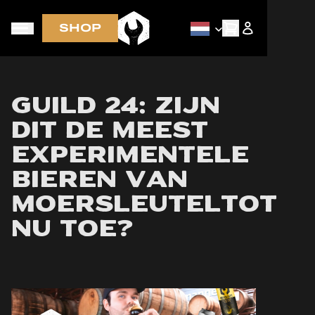
SHOP
Nieuwe bieren als eerst via de nieuwsbrief
Guild 24: Zijn
dit de meest
experimentele
bieren van
Moersleuteltot
nu toe?